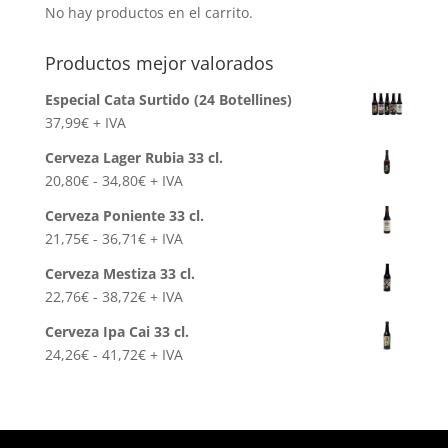
No hay productos en el carrito.
Productos mejor valorados
Especial Cata Surtido (24 Botellines)
37,99
€
+ IVA
Cerveza Lager Rubia 33 cl.
Rango
20,80
€
-
34,80
€
+ IVA
de
Cerveza Poniente 33 cl.
precios:
Rango
21,75
€
-
36,71
€
+ IVA
desde
de
20,80€
Cerveza Mestiza 33 cl.
precios:
hasta
Rango
22,76
€
-
38,72
€
+ IVA
desde
34,80€
de
21,75€
Cerveza Ipa Cai 33 cl.
precios:
hasta
Rango
24,26
€
-
41,72
€
+ IVA
desde
36,71€
de
22,76€
precios:
hasta
desde
38,72€
24,26€