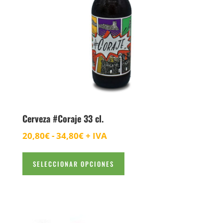
Cerveza #Coraje 33 cl.
Rango
20,80
€
-
34,80
€
+ IVA
de
Este
precios:
SELECCIONAR OPCIONES
producto
desde
tiene
20,80€
múltiples
variantes.
hasta
Las
34,80€